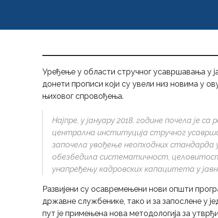
Уређење у области стручног усавршавања у јав
донети прописи који су увели низ новима у ов
њиховог спровођења.
Најпре, у јануару 2018. године почела је с
централна институција стручног усавршав
започела увођење неопходних стандарда 
обезбедила систематичност, целовитост
унапређењу кадровских капацитета у јавно
Развијени су осавремењени нови општи прогр
државне службенике, тако и за запослене у ј
пут је примењена нова методологија за утвр