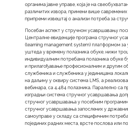
органима јавне управе, која је на свеобухвата
различитих извора, примени више савремених 
припреми извештај о анализи потреба за стр
Посебан аспект у стручном усавршавању посв
Централне евиденције програма стручног усав
(learning management system) платформом за 
уштеда у времену полазника обуке, нижи тро
индивидуалним потребама полазника обуке б
и прилагођавање професионалним и другим оба
службеника и службеника у јединицама локал
на даљину у оквиру системa LMS, а реализовано
вебинара, са 4.484 полазника. Паралелно са п
изградњи система стручног усавршавања допр
стручног усавршавања у посебним програмима
стручног усавршавања запослених у државним
самоуправе у складу са специфичним потреба
појединих радних места, врсте послова или п