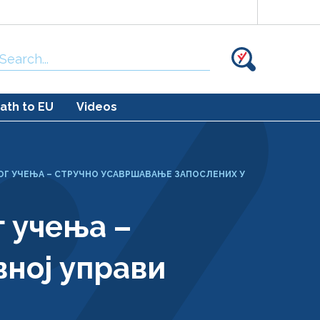
Search
for:
ath to EU
Videos
 УЧЕЊА – СТРУЧНО УСАВРШАВАЊЕ ЗАПОСЛЕНИХ У
 учења –
вној управи