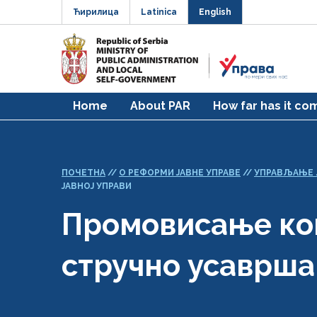
Ћирилица
Latinica
English
Home
About PAR
How far has it co
ПОЧЕТНА
//
О РЕФОРМИ ЈАВНЕ УПРАВЕ
//
УПРАВЉАЊЕ 
ЈАВНОЈ УПРАВИ
Промовисање ко
стручно усаврша