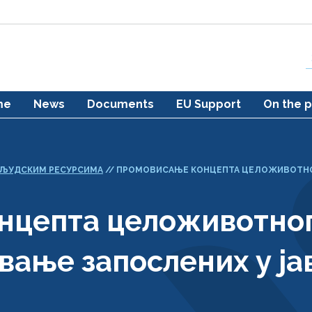
me
News
Documents
EU Support
On the p
ЉУДСКИМ РЕСУРСИМА
//
ПРОМОВИСАЊЕ КОНЦЕПТА ЦЕЛОЖИВОТНОГ
нцепта целоживотног
вање запослених у ја