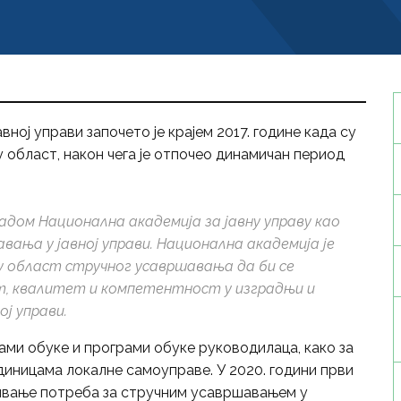
ној управи започето је крајем 2017. године када су
у област, након чега је отпочео динамичан период
а радом Национална академија за јавну управу као
ања у јавној управи. Национална академија је
у област стручног усавршавања да би се
, квалитет и компетентност у изградњи и
ј управи.
ами обуке и програми обуке руководилаца, како за
единицама локалне самоуправе. У 2020. години први
ђивање потреба за стручним усавршавањем у