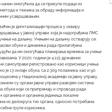
н начин омогућила да се прикупе подаци из
метода и техника за обраду информација и
учним усавршавањем.
ећен је дигитализацији процеса у оквиру
ршавања у јавној управи, која је надограђена ЛМС
учење на даљину. Учењем на даљину остварују се:
шкови обуке и динамика рада прилагођена
удући да им омогућава планирање времена за учење
везама. У 2020. години је 4.115 државних
не самоуправе регистровано као корисници учења
 је 13 онлајн обука, са 2.309 полазника, као и 90
роцесима у Националној академији за јавну управу,
инели су органи јавне управе развојем система
 обуке који се припремају и спроводе ради
 органима и органима јединица локалне
ма из делокруга тих органа, односно потребама
осебне групе корисника.