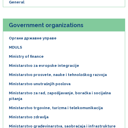
General
Government organizations
Органи државне управе
MDULS
Ministry of finance
Ministarstvo za evropske integracije
Ministarstvo prosvete, nauke i tehnološkog razvoja
Ministarstvo unutrašnjih poslova
Ministarstvo za rad, zapošljavanje, boračka i socijalna
pitanja
Ministarstvo trgovine, turizma i telekomunikacija
Ministarstvo zdravlja
Ministarstvo građevinarstva, saobraćaja i infrastrukture