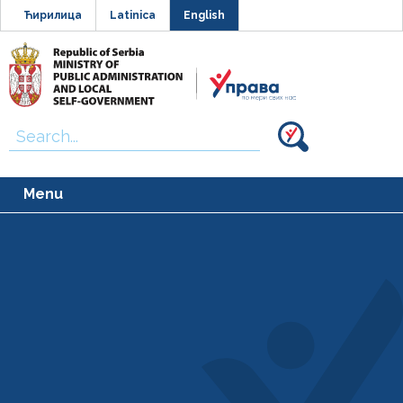
Ћирилица
Latinica
English
Search
for:
Menu