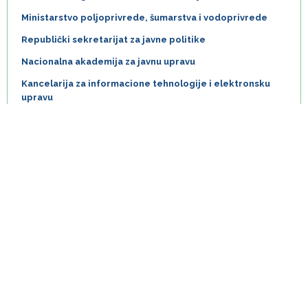
Ministarstvo poljoprivrede, šumarstva i vodoprivrede
Republički sekretarijat za javne politike
Nacionalna akademija za javnu upravu
Kancelarija za informacione tehnologije i elektronsku
upravu
Kancelarija za saradnju sa civilnim društvom
Republički geodetski zavod
Local self-governments (municipalities and cities)
Delegation of EU in Serbia