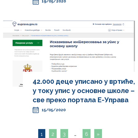
19/05/2020
42.000 деце уписано у вртиће,
у току упис у основне школе –
све преко портала Е-Управа
15/05/2020
1
2
3
…
6
»