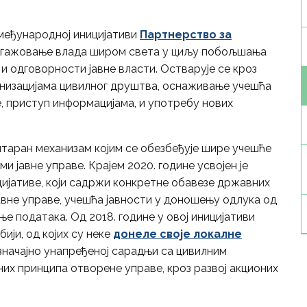
 међународној иницијативи
Партнерство за
 ангажовање влада широм света у циљу побољшања
и одговорности јавне власти. Остварује се кроз
анизацијама цивилног друштва, оснаживање учешћа
, приступ информацијама, и употребу нових
нтаран механизам којим се обезбеђује шире учешће
и јавне управе. Крајем 2020. године усвојен је
ијативе, који садржи конкретне обавезе државних
авне управе, учешћа јавности у доношењу одлука од
ње података. Од 2018. године у овој иницијативи
ији, од којих су неке
донеле своје локалне
значајно унапређеној сарадњи са цивилним
них принципа отворене управе, кроз развој акционих