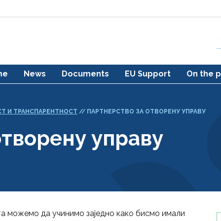
me
News
Documents
EU Support
On the p
Т И ТРАНСПАРЕНТНОСТ
//
ПАРТНЕРСТВО ЗА ОТВОРЕНУ УПРАВУ
отворену управу
та можемо да учинимо заједно како бисмо имали