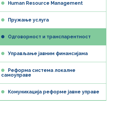
Human Resource Management
Пружање услуга
Одговорност и транспарентност
Управљање јавним финансијама
Реформа система локалне
самоуправе
Комуникација реформе јавне управе