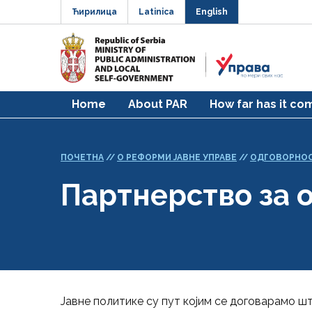
Ћирилица
Latinica
English
Home
About PAR
How far has it co
ПОЧЕТНА
//
О РЕФОРМИ ЈАВНЕ УПРАВЕ
//
ОДГОВОРНОС
Партнерство за 
Јавне политике су пут којим се договарамо ш