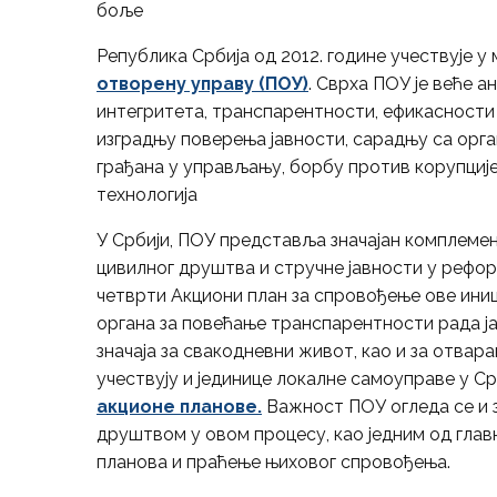
боље
Република Србија од 2012. године учествује у
отворену управу (ПОУ)
. Сврха ПОУ је веће
интегритета, транспарентности, ефикасности 
изградњу поверења јавности, сарадњу са орг
грађана у управљању, борбу против корупције
технологија
У Србији, ПОУ представља значајан комплеме
цивилног друштва и стручне јавности у реформ
четврти Акциони план за спровођење ове иниц
органа за повећање транспарентности рада ј
значаја за свакодневни живот, као и за отвара
учествују и јединице локалне самоуправе у Срб
акционе планове.
Важност ПОУ огледа се и 
друштвом у овом процесу, као једним од глав
планова и праћење њиховог спровођења.