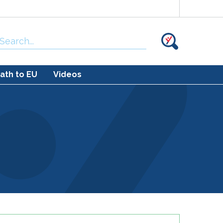
Search
for:
ath to EU
Videos