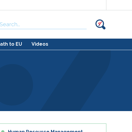
Search
for:
ath to EU
Videos
Human Resource Management