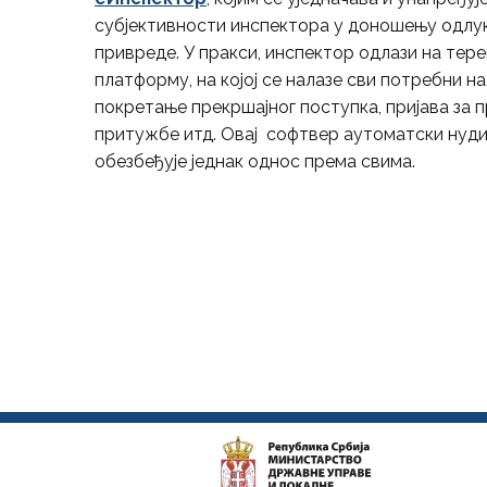
субјективности инспектора у доношењу одлук
привреде. У пракси, инспектор одлази на тер
платформу, на којој се налазе сви потребни на
покретање прекршајног поступка, пријава за п
притужбе итд. Овај софтвер аутоматски нуди 
обезбеђује једнак однос према свима.