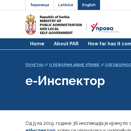
Ћирилица
Latinica
English
Home
About PAR
How far has it co
ПОЧЕТНА
//
О РЕФОРМИ ЈАВНЕ УПРАВЕ
//
ОДГОВОРНОС
е-Инспектор
Од јула 2019. године 36 инспекција је крену
еИнспектор
, којим се уједначава и унапређу