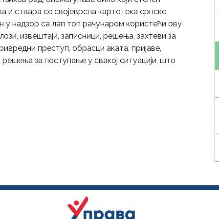
а и ствара се својеврсна картотека српске
ен у надзор са лап топ рачунаром користећи ову
лози, извештаји, записници, решења, захтеви за
ривредни преступ, обрасци аката, пријаве,
решења за поступање у свакој ситуацији, што