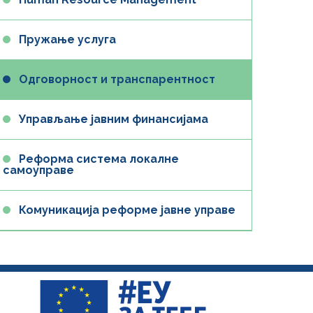
Пружање услуга
Одговорност и транспарентност
Управљање јавним финансијама
Реформа система локалне
самоуправе
Комуникација реформе јавне управе