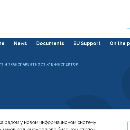
me
News
Documents
EU Support
On the p
Т И ТРАНСПАРЕНТНОСТ
//
Е-ИНСПЕКТОР
ло са радом у новом информационом систему
је њихов рад, онемогућава било који степен