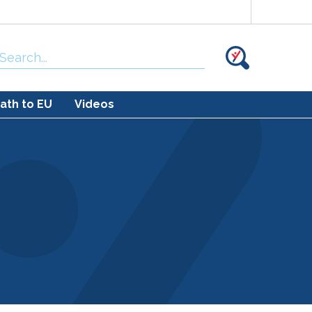
Search
for:
ath to EU
Videos