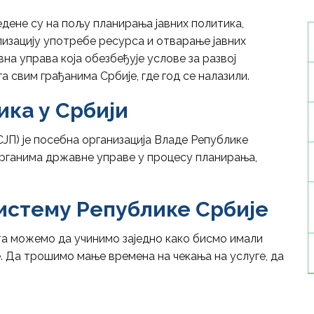
дене су на пољу планирања јавних политика,
лизацију употребе ресурса и отварање јавних
на управа која обезбеђује услове за развој
а свим грађанима Србије, где год се налазили.
ика у Србији
СЈП) је посебна организација Владе Републике
органима државне управе у процесу планирања,
истему Републике Србије
та можемо да учинимо заједно како бисмо имали
е. Да трошимо мање времена на чекања на услуге, да