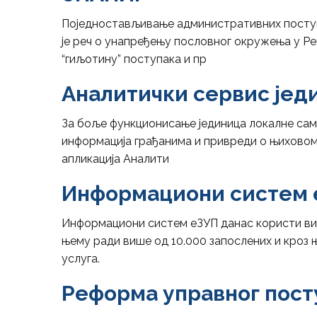
Поједностављивање административних поступ
је реч о унапређењу пословног окружења у Ре
“гиљотину” поступака и пр
Аналитички сервис јед
За боље функционисање јединица локалне само
информација грађанима и привреди о њиховом
апликација Аналити
Информациони систем 
Информациони систем еЗУП данас користи више
њему ради више од 10.000 запослених и кроз
услуга.
Реформа управног пост