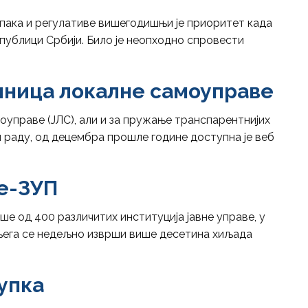
ака и регулативе вишегодишњи је приоритет када
публици Србији. Било је неопходно спровести
иница локалне самоуправе
управе (ЈЛС), али и за пружање транспарентнијих
 раду, од децембра прошле године доступна је веб
е-ЗУП
 од 400 различитих институција јавне управе, у
 њега се недељно изврши више десетина хиљада
упка