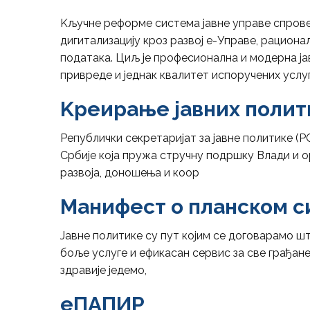
Kључне реформе система јавне управе спрове
дигитализацију кроз развој е-Управе, рациона
података. Циљ је професионална и модерна јав
привреде и једнак квалитет испоручених услуг
Kреирање јавних полит
Републички секретаријат за јавне политике (Р
Србије која пружа стручну подршку Влади и 
развоја, доношења и коор
Манифест о планском с
Јавне политике су пут којим се договарамо ш
боље услуге и ефикасан сервис за све грађан
здравије једемо,
еПАПИР