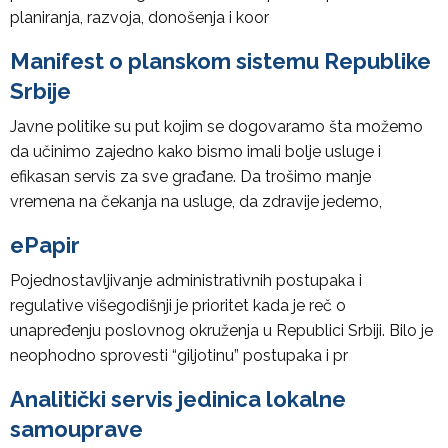
planiranja, razvoja, donošenja i koor
Manifest o planskom sistemu Republike
Srbije
Javne politike su put kojim se dogovaramo šta možemo
da učinimo zajedno kako bismo imali bolje usluge i
efikasan servis za sve građane. Da trošimo manje
vremena na čekanja na usluge, da zdravije jedemo,
ePapir
Pojednostavljivanje administrativnih postupaka i
regulative višegodišnji je prioritet kada je reč o
unapređenju poslovnog okruženja u Republici Srbiji. Bilo je
neophodno sprovesti “giljotinu” postupaka i pr
Analitički servis jedinica lokalne
samouprave