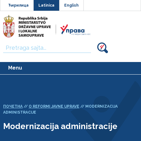
Ћирилица
Latinica
English
Traži:
Menu
ПОЧЕТНА
//
O REFORMI JAVNE UPRAVE
//
MODERNIZACIJA
ADMINISTRACIJE
Modernizacija administracije