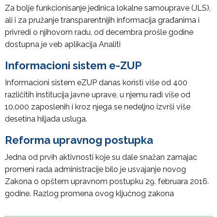
Za bolje funkcionisanje jedinica lokalne samouprave (JLS),
ali i za pružanje transparentnijih informacija građanima i
privredi o njihovom radu, od decembra prošle godine
dostupna je veb aplikacija Analiti
Informacioni sistem e-ZUP
Informacioni sistem eZUP danas koristi više od 400
različitih institucija javne uprave, u njemu radi više od
10.000 zaposlenih i kroz njega se nedeljno izvrši više
desetina hiljada usluga.
Reforma upravnog postupka
Jedna od prvih aktivnosti koje su dale snažan zamajac
promeni rada administracije bilo je usvajanje novog
Zakona o opštem upravnom postupku 29. februara 2016.
godine. Razlog promena ovog ključnog zakona