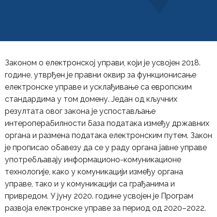
Законом о електронској управи, који је усвојен 2018.
године, утврђен је правни оквир за функционисање
електронске управе и усклађивање са европским
стандардима у том домену. Један од кључних
резултата овог закона је успостављање
интероперабилности база података између државних
органа и размена података електронским путем. Закон
је прописао обавезу да се у раду органа јавне управе
употребљавају информационо-комуникационе
технологије, како у комуникацији између органа
управе, тако и у комуникацији са грађанима и
привредом. У јуну 2020. године усвојен је Програм
развоја електронске управе за период од 2020–2022.