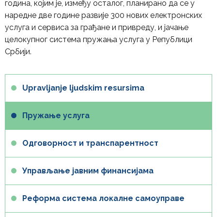
година, којим је, између осталог, планирано да се у
наредне две године развије 300 нових електронских
услуга и сервиса за грађане и привреду, и јачање
целокупног система пружања услуга у Републици
Србији.
Upravljanje ljudskim resursima
Пружање услуга
Одговорност и транспарентност
Управљање јавним финансијама
Реформа система локалне самоуправе