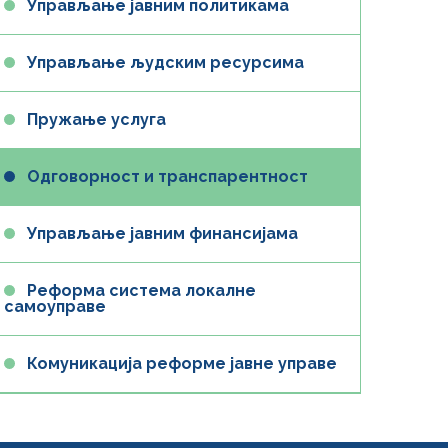
Управљање јавним политикама
Управљање људским ресурсима
Пружање услуга
Одговорност и транспарентност
Управљање јавним финансијама
Реформа система локалне
самоуправе
Комуникација реформе јавне управе