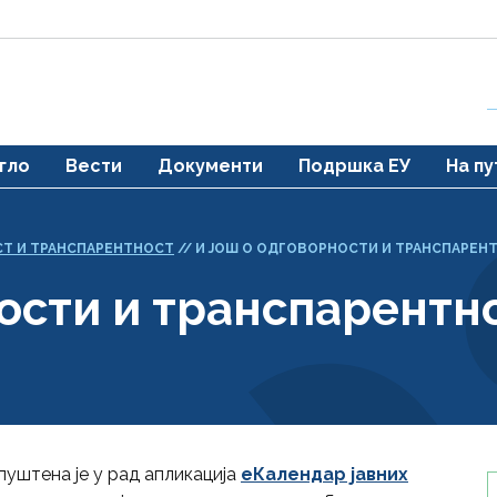
гло
Вести
Документи
Подршка ЕУ
На пу
Т И ТРАНСПАРЕНТНОСТ
//
И ЈОШ О ОДГОВОРНОСТИ И ТРАНСПАРЕН
ности и транспарентн
уштена је у рад апликација
еКалендар јавних