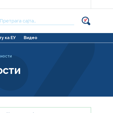
Тражи:
ту ка ЕУ
Видео
ТНОСТИ
ости