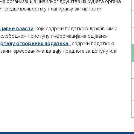
ма организација цивилног друштва из буџета органа
оси предвидљивости у планирању активности
 јавне власти
, који садржи податке о државним и
о слободном приступу информацијама од јавног
орталу отворених података,
садржи податке о
м заинтересованима да дају предлоге за допуну или