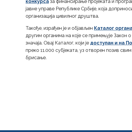
конкурса
за финансирање пројеката и програ
јавне управе Републике Србије, која доприн
организација цивилног друштва.
Такође, израђен је и објављен
Каталог органа
другим органима на које се примењује Закон 
значаја. Овај Каталог, који је
доступан и на П
преко 11.000 субјеката, уз отворен позив сви
брисање.