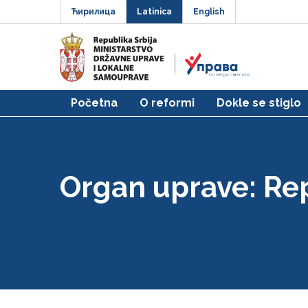
Ћирилица
Latinica
English
Početna
O reformi
Dokle se stiglo
Organ uprave:
Rep