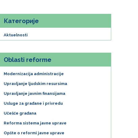
Категорије
Aktuelnosti
Oblasti reforme
Modernizacija administracije
Upravljanje ljudskim resursima
Upravljanje javnim finansijama
Usluge za građane i privredu
Učešće građana
Reforma sistema javne uprave
Opšte o reformi javne uprave