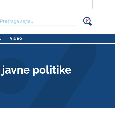
Traži:
U
Video
 javne politike