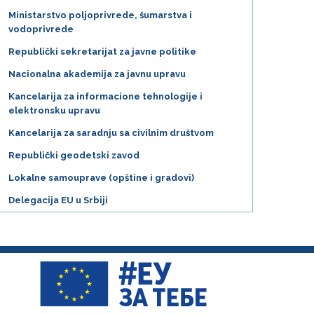
Ministarstvo poljoprivrede, šumarstva i
vodoprivrede
Republički sekretarijat za javne politike
Nacionalna akademija za javnu upravu
Kancelarija za informacione tehnologije i
elektronsku upravu
Kancelarija za saradnju sa civilnim društvom
Republički geodetski zavod
Lokalne samouprave (opštine i gradovi)
Delegacija EU u Srbiji