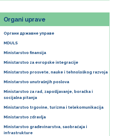
Organi uprave
Органи државне управе
MDULS
Ministarstvo finansija
Ministarstvo za evropske integracije
Ministarstvo prosvete, nauke i tehnološkog razvoja
Ministarstvo unutrašnjih poslova
Ministarstvo za rad, zapošljavanje, boračka i
socijalna pitanja
Ministarstvo trgovine, turizma i telekomunikacija
Ministarstvo zdravlja
Ministarstvo građevinarstva, saobraćaja i
infrastrukture