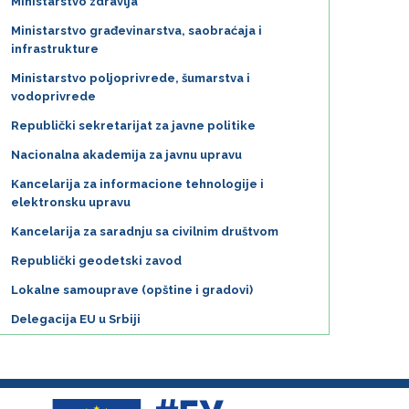
Ministarstvo zdravlja
Ministarstvo građevinarstva, saobraćaja i
infrastrukture
Ministarstvo poljoprivrede, šumarstva i
vodoprivrede
Republički sekretarijat za javne politike
Nacionalna akademija za javnu upravu
Kancelarija za informacione tehnologije i
elektronsku upravu
Kancelarija za saradnju sa civilnim društvom
Republički geodetski zavod
Lokalne samouprave (opštine i gradovi)
Delegacija EU u Srbiji