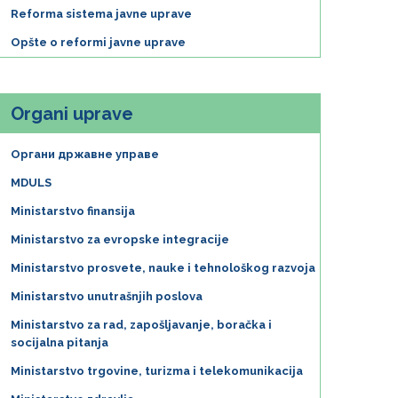
Reforma sistema javne uprave
Opšte o reformi javne uprave
Organi uprave
Органи државне управе
MDULS
Ministarstvo finansija
Ministarstvo za evropske integracije
Ministarstvo prosvete, nauke i tehnološkog razvoja
Ministarstvo unutrašnjih poslova
Ministarstvo za rad, zapošljavanje, boračka i
socijalna pitanja
Ministarstvo trgovine, turizma i telekomunikacija