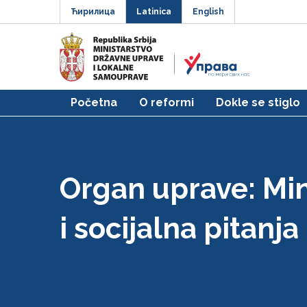
Ћирилица
Latinica
English
Početna
O reformi
Dokle se stiglo
Organ uprave:
Min
i socijalna pitanja