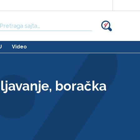
Traži:
U
Video
šljavanje, boračka