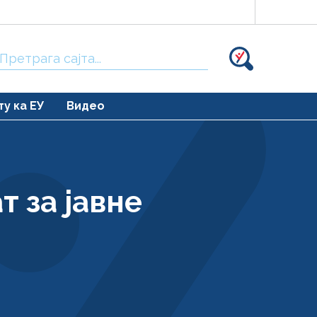
Тражи:
ту ка ЕУ
Видео
т за јавне