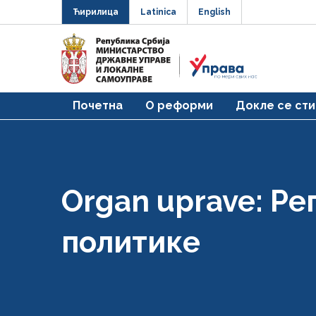
Ћирилица
Latinica
English
Почетна
О реформи
Докле се сти
Organ uprave:
Ре
политике