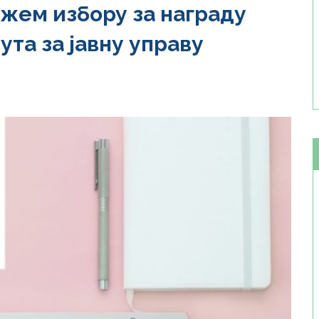
ужем избору за награду
ута за јавну управу