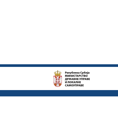
Ова страница направљена је уз финансијску помоћ Европске ун
нужно ставове Европске уније.
© 2026 Public administration reform – Ministry of public administr