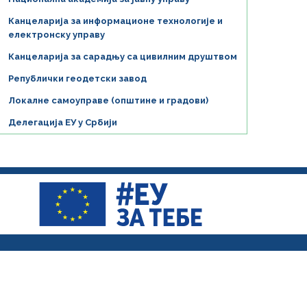
Канцеларија за информационе технологије и
електронску управу
Канцеларија за сарадњу са цивилним друштвом
Републички геодетски завод
Локалне самоуправе (општине и градови)
Делегација ЕУ у Србији
 реформе јавне управе у Србији и њен садржај не изражава