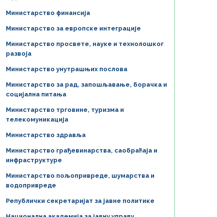
Министарство финансија
Министарство за европске интеграције
Министарство просвете, науке и технолошког
развоја
Министарство унутрашњих послова
Министарство за рад, запошљавање, борачка и
социјална питања
Министарство трговине, туризма и
телекомуникација
Министарство здравља
Министарство грађевинарства, саобраћаја и
инфраструктуре
Министарство пољопривреде, шумарства и
водопривреде
Републички секретаријат за јавне политике
Национална академија за јавну управу