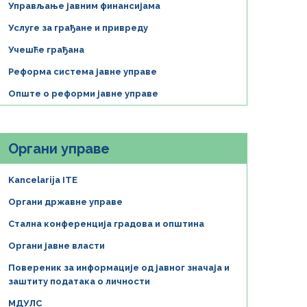
Управљање јавним финансијама
Услуге за грађане и привреду
Учешће грађана
Реформа система јавне управе
Опште о реформи јавне управе
Органи управе
Kancelarija ITE
Органи државне управе
Стална конференција градова и општина
Органи јавне власти
Повереник за информације од јавног значаја и
заштиту података о личности
МДУЛС