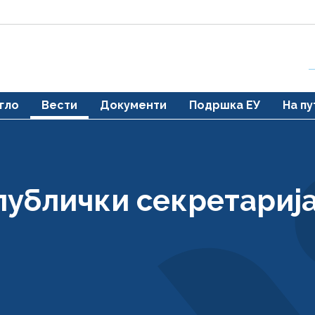
гло
Вести
Документи
Подршка ЕУ
На пу
публички секретарија