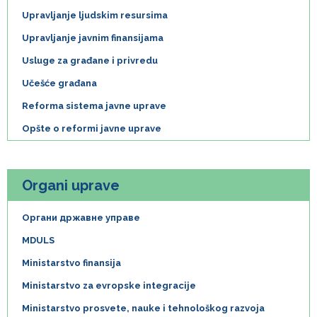
Upravljanje ljudskim resursima
Upravljanje javnim finansijama
Usluge za građane i privredu
Učešće građana
Reforma sistema javne uprave
Opšte o reformi javne uprave
Organi uprave
Органи државне управе
MDULS
Ministarstvo finansija
Ministarstvo za evropske integracije
Ministarstvo prosvete, nauke i tehnološkog razvoja