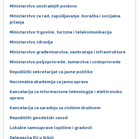
Ministarstvo unutrašnjih poslova
Ministarstvo za rad, zapošljavanje, boračka i socijalna
pitanja
Ministarstvo trgovine, turizma i telekomunikacija
Ministarstvo zdravlja
Ministarstvo građevinarstva, saobraćaja i infrastrukture
Ministarstvo poljoprivrede, šumarstva i vodoprivrede
Republički sekretarijat za javne politike
Nacionalna akademija za javnu upravu
Kancelarija za informacione tehnologije i elektronsku
upravu
Kancelarija za saradnju sa civilnim društvom
Republički geodetski zavod
Lokalne samouprave (opštine i gradovi)
Delegacija EU u Srbiji