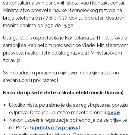
sa kontaktima svih osnovnih škola, kao i kontakt centar
Ministarstvo prosvete, nauke i tehnološkog razvoja na
broju telefona 011/7350-557, dok su operateri dostupni
radnim danima od 7.30 do 15.30.
Uslugu eUpis uspostavila je Kancelarija za IT i eUpravu u
saradnji sa Kabinetom predsednice Vlade, Ministarstvom
prosvete, nauke i tehnološkog razvoja i Ministarstvom
zdravlja.
Svim budućim prvacima i njihovim roditeljima želimo
srećan upis u prvi razred!
Kako da upišete dete u školu elektronski (koraci)
Ukoliko niste, potrebno je da se registrujete na portalu
eUprava. Detaljno uputstvo možete pronaći
ovde
.
Nakon uspešne registracije potrebno je da se prijavite
na Portal (
uputstvo za prijavu
)