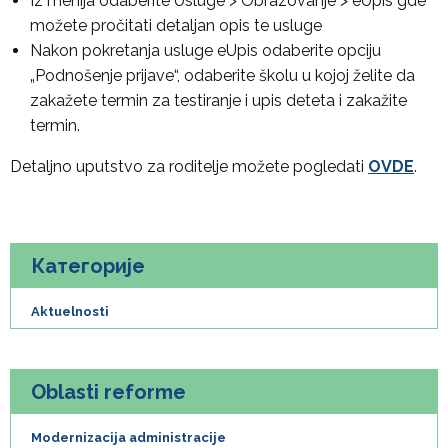
Iz menija odaberite Usluge > Obrazovanje > eUpis gde
možete pročitati detaljan opis te usluge
Nakon pokretanja usluge eUpis odaberite opciju
„Podnošenje prijave“, odaberite školu u kojoj želite da
zakažete termin za testiranje i upis deteta i zakažite
termin.
Detaljno uputstvo za roditelje možete pogledati
OVDE
.
Категорије
Aktuelnosti
Oblasti reforme
Modernizacija administracije