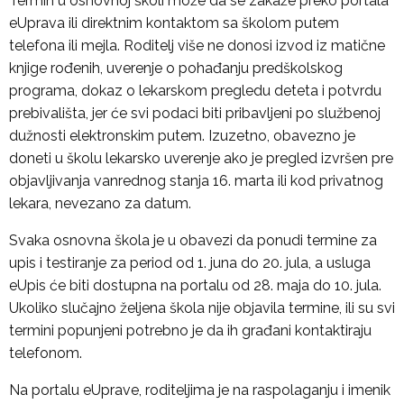
Termin u osnovnoj školi može da se zakaže preko portala
eUprava ili direktnim kontaktom sa školom putem
telefona ili mejla. Roditelj više ne donosi izvod iz matične
knjige rođenih, uverenje o pohađanju predškolskog
programa, dokaz o lekarskom pregledu deteta i potvrdu
prebivališta, jer će svi podaci biti pribavljeni po službenoj
dužnosti elektronskim putem. Izuzetno, obavezno je
doneti u školu lekarsko uverenje ako je pregled izvršen pre
objavljivanja vanrednog stanja 16. marta ili kod privatnog
lekara, nevezano za datum.
Svaka osnovna škola je u obavezi da ponudi termine za
upis i testiranje za period od 1. juna do 20. jula, a usluga
eUpis će biti dostupna na portalu od 28. maja do 10. jula.
Ukoliko slučajno željena škola nije objavila termine, ili su svi
termini popunjeni potrebno je da ih građani kontaktiraju
telefonom.
Na portalu eUprave, roditeljima je na raspolaganju i imenik