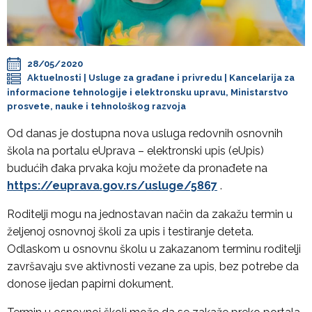
28/05/2020
Aktuelnosti
|
Usluge za građane i privredu
|
Kancelarija za
informacione tehnologije i elektronsku upravu
,
Ministarstvo
prosvete, nauke i tehnološkog razvoja
Od danas je dostupna nova usluga redovnih osnovnih
škola na portalu eUprava – elektronski upis (eUpis)
budućih đaka prvaka koju možete da pronađete na
https://euprava.gov.rs/usluge/5867
.
Roditelji mogu na jednostavan način da zakažu termin u
željenoj osnovnoj školi za upis i testiranje deteta.
Odlaskom u osnovnu školu u zakazanom terminu roditelji
završavaju sve aktivnosti vezane za upis, bez potrebe da
donose ijedan papirni dokument.