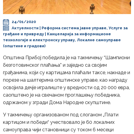
24/01/2020
Актуелности
|
Реформа система јавне управе
,
Услуге за
грађане и привреду
|
Канцеларија за информационе
технологије и електронску управу
,
Локалне самоуправе
(општине и градови)
Општина Прибој победила је на такмичењу “Шампиони
безготовинског плаћања” и заједно са својим
грађанима, који су картицама плаћали таксе, накнаде и
порезе на шалтерима општинске управе, као награду
освојила дечје игралиште у вредности од 20 000 евра,
саопштено је на свечаном проглашењу победника,
одржаном у згради Дома Народне скупштине.
У такмичењу организованом под слоганом „Плати
картицом и победи“ учествовало је 60 локалних
самоуправа чији становници су током 6 месеци