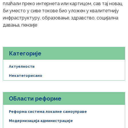
плаћали преко интернета или картицом, сав тај новац
би уместо у сиве токове био уложен у квалитетнију
инфраструктуру, образовање, здравство, социјална
давања, пензије
Категорије
Актуелности
Некатегорисано
Области реформе
Реформа система локалне самоуправе
Модернизација администрације