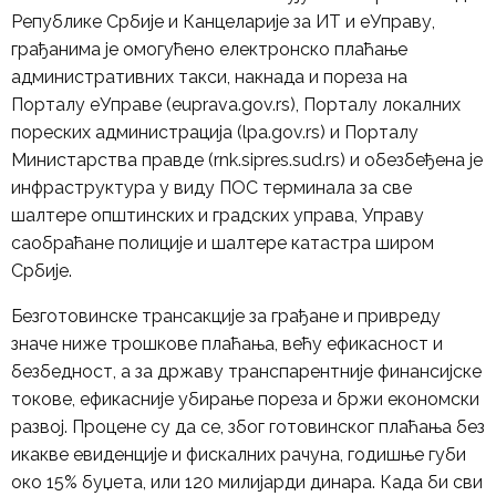
Републике Србије и Канцеларије за ИТ и еУправу,
грађанима је омогућено електронско плаћање
административних такси, накнада и пореза на
Порталу еУправе (euprava.gov.rs), Порталу локалних
пореских администрација (lpa.gov.rs) и Порталу
Министарства правде (rnk.sipres.sud.rs) и обезбеђена је
инфраструктура у виду ПОС терминала за све
шалтере општинских и градских управа, Управу
саобраћане полиције и шалтере катастра широм
Србије.
Безготовинске трансакције за грађане и привреду
значе ниже трошкове плаћања, већу ефикасност и
безбедност, а за државу транспарентније финансијске
токове, ефикасније убирање пореза и бржи економски
развој. Процене су да се, због готовинског плаћања без
икакве евиденције и фискалних рачуна, годишње губи
око 15% буџета, или 120 милијарди динара. Када би сви