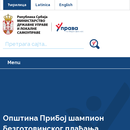
Ћирилица
Latinica
English
Тражи:
Menu
Општина Прибој шампион
безготовинског плаћања