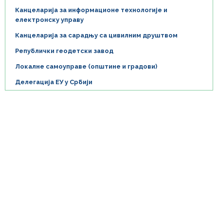
Канцеларија за информационе технологије и
електронску управу
Канцеларија за сарадњу са цивилним друштвом
Републички геодетски завод
Локалне самоуправе (општине и градови)
Делегација ЕУ у Србији
Ова страница направљена је уз финансијску помоћ Европске уније. За
њену садржину одговорни су државни органи који учествују у процесу
реформе јавне управе у Србији и њен садржај не изражава нужно ставове
Европске уније.
© 2026 Public administration reform – Ministry of public administration and