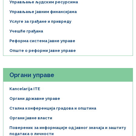
Управљање људским ресурсима
Управљање јавним финансијама
Услуге за грађане и привреду
Учешће грађана
Реформа система јавне управе
Опште о реформи јавне управе
Органи управе
Kancelarija ITE
Органи државне управе
Стална конференција градова и општина
Органи јавне власти
Повереник за информације од јавног значаја и заштиту
података о личности