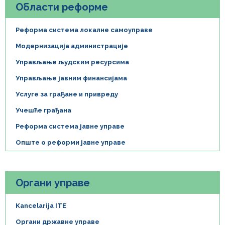
Области реформе
Реформа система локалне самоуправе
Модернизација администрације
Управљање људским ресурсима
Управљање јавним финансијама
Услуге за грађане и привреду
Учешће грађана
Реформа система јавне управе
Опште о реформи јавне управе
Органи управе
Kancelarija ITE
Органи државне управе