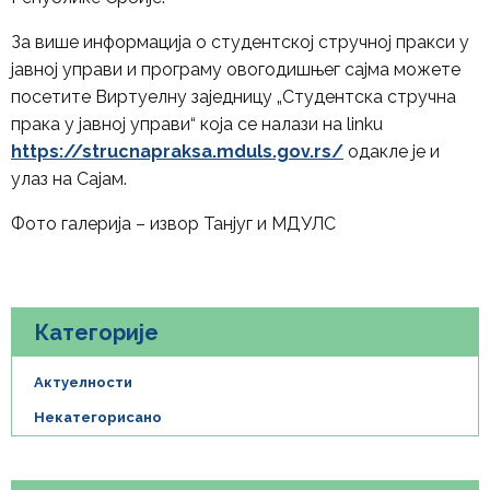
За више информација о студентској стручној пракси у
јавној управи и програму овогодишњег сајма можете
посетите Виртуелну заједницу „Студентска стручна
прака у јавној управи“ која се налази на linku
https://strucnapraksa.mduls.gov.rs/
одакле је и
улаз на Сајам.
Фото галерија – извор Тан‌југ и МДУЛС
Категорије
Актуелности
Некатегорисано