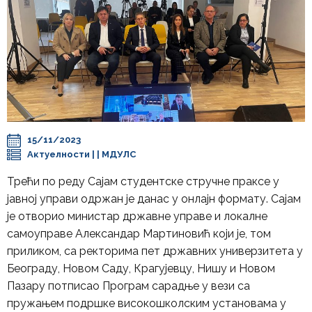
15/11/2023
Актуелности
| |
МДУЛС
Трећи по реду Сајам студентске стручне праксе у
јавној управи одржан је данас у онлајн формату. Сајам
је отворио министар државне управе и локалне
самоуправе Александар Мартиновић који је, том
приликом, са ректорима пет државних универзитета у
Београду, Новом Саду, Крагујевцу, Нишу и Новом
Пазару потписао Програм сарадње у вези са
пружањем подршке високошколским установама у