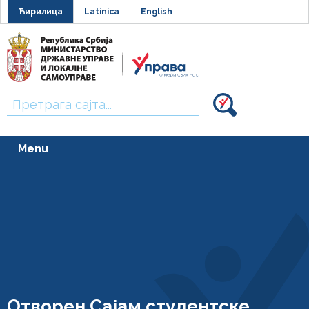
Ћирилица
Latinica
English
Тражи:
Menu
Oтворен Сајам студентске