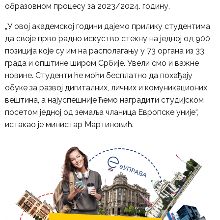
образовном процесу за 2023/2024. годину.
„У овој академској години дајемо прилику студентима
да своје прво радно искуство стекну на једној од 900
позиција које су им на располагању у 73 органа из 33
града и општине широм Србије. Увели смо и важне
новине. Студенти ће моћи бесплатно да похађају
обуке за развој дигиталних, личних и комуникационих
вештина, а најуспешније ћемо наградити студијском
посетом једној од земаља чланица Европске уније“,
истакао је министар Мартиновић.