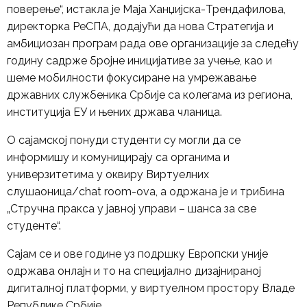
поверење“, истакла је Маја Ханџијска-Трендафилова,
директорка РеСПА, додајући да нова Стратегија и
амбициозан програм рада ове организације за следећу
годину садрже бројне иницијативе за учење, као и
шеме мобилности фокусиране на умрежавање
државних службеника Србије са колегама из региона,
институција ЕУ и њених држава чланица.
О сајамској понуди студенти су могли да се
информишу и комуницирају са органима и
универзитетима у оквиру Виртуелних
слушаоница/chat room-ova, а одржана је и трибина
„Стручна пракса у јавној управи – шанса за све
студенте“.
Сајам се и ове године уз подршку Европски уније
одржава онлајн и то на специјално дизајнираној
дигиталној платформи, у виртуелном простору Владе
Републике Србије.