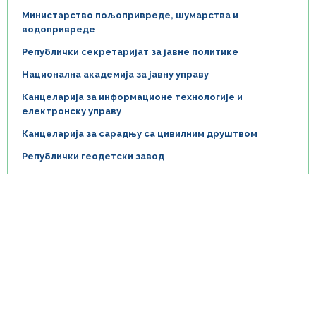
Министарство пољопривреде, шумарства и
водопривреде
Републички секретаријат за јавне политике
Национална академија за јавну управу
Канцеларија за информационе технологије и
електронску управу
Канцеларија за сарадњу са цивилним друштвом
Републички геодетски завод
Локалне самоуправе (општине и градови)
Делегација ЕУ у Србији