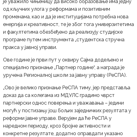
је уважило чињеницу да високо образовање има једну
од кључних улога у реформама и позитивним
променама, као и да је институцијама потребна нова
енергија и креативност, те је због тога универзитетима
и факултетима обезбеђено да реализују студијске
програме путем инструмента „студентска стручна
пракса у јавној управи.
Ове године је први пут у оквиру Сајма додељено и
специјално признање „Партнер године“, а награда је
уручена Регионалној школи за јавну управу (РеСПА).
„Ово је велико признање РеСПА тиму, јер представља
доказ да са колегама из МДУЛС градимо чврст
партнерски однос поверења и уважавања – једини
могућ у постизању још бољих заједничких резултата у
реформи јавне управе. Верујем да ће РеСПА у
наредном периоду, кроз бројне активности и
конкретне резултате, додатно оправдати указано