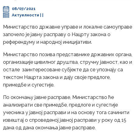
08/07/2021
Актуелности
| |
Министарство државне управе и локалне самоуправе
започело је јавну расправу о Нацрту закона о
референдуму и народној иницијативи.
Министарство позива представнике државних органа,
организације цивилног друштва, стручну јавност, као и
остале заинтересоване субјекте да се упознају са
текстом Нацрта закона и дају своје предлоге,
примедбе и сугестије.
По окончању јавне расправе, Министарство ће
анализирати све примедбе, предлоге и сугестије
учесника у јавној расправи и на основу тога сачинити
извештај о спроведеној јавној расправи у року од 15
дана од дана окончања јавне расправе.