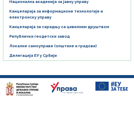
Национална академија за јавну управу
Канцеларија за информационе технологије и
електронску управу
Канцеларија за сарадњу са цивилним друштвом
Републички геодетски завод
Локалне самоуправе (општине и градови)
Делегација ЕУ у Србији
Ова страница направљена је уз финансијску помоћ Европске уније. За
њену садржину одговорни су државни органи који учествују у процесу
реформе јавне управе у Србији и њен садржај не изражава нужно ставове
Европске уније.