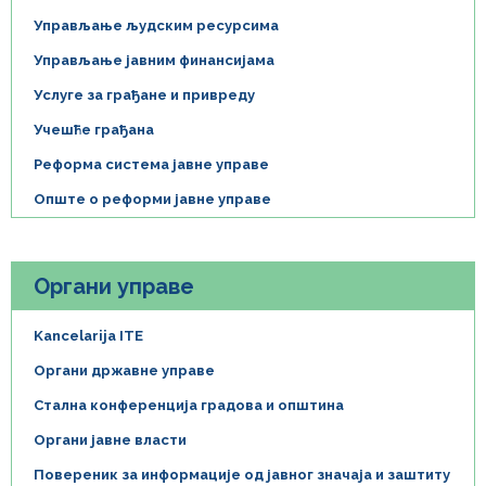
Управљање људским ресурсима
Управљање јавним финансијама
Услуге за грађане и привреду
Учешће грађана
Реформа система јавне управе
Опште о реформи јавне управе
Органи управе
Kancelarija ITE
Органи државне управе
Стална конференција градова и општина
Органи јавне власти
Повереник за информације од јавног значаја и заштиту