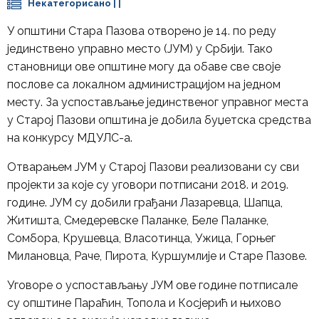
Некатегорисано
| |
У општини Стара Пазова отворено је 14. по реду
јединствено управно место (ЈУМ) у Србији. Тако
становници ове општине могу да обаве све своје
послове са локалном администрацијом на једном
месту. За успостављање јединственог управног места
у Старој Пазови општина је добила буџетска средства
на конкурсу МДУЛС-а.
Отварањем ЈУМ у Старој Пазови реализовани су сви
пројекти за које су уговори потписани 2018. и 2019.
године. ЈУМ су добили грађани Лазаревца, Шапца,
Житишта, Смедеревске Паланке, Беле Паланке,
Сомбора, Крушевца, Власотинца, Ужица, Горњег
Милановца, Раче, Пирота, Куршумлије и Старе Пазове.
Уговоре о успостављању ЈУМ ове године потписале
су општине Параћин, Топола и Косјерић и њихово