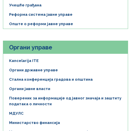
Учешће грађана
Реформа система јавне управе
Опште о реформи јавне управе
Органи управе
Kancelarija ITE
Органи државне управе
Стална конференција градова и општина
Органи јавне власти
Повереник за информације од јавног значаја и заштиту
података о личности
МДУЛС
Министарство финансија