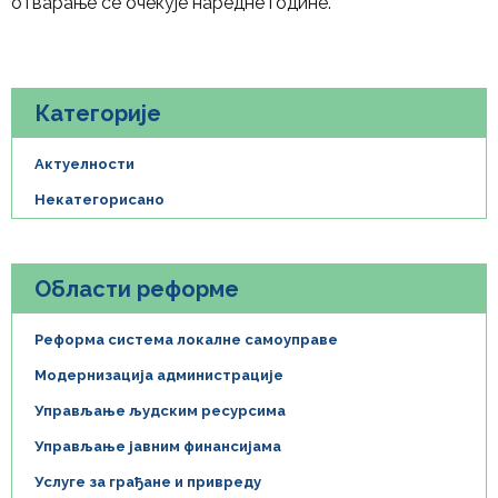
отварање се очекује наредне године.
Категорије
Актуелности
Некатегорисано
Области реформе
Реформа система локалне самоуправе
Модернизација администрације
Управљање људским ресурсима
Управљање јавним финансијама
Услуге за грађане и привреду